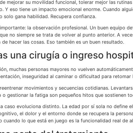
mejorar su movilidad funcional, tolerar mejor las rutinas 
o. Y eso tiene un impacto emocional enorme. Cuando alguien
no solo gana habilidad. Recupera confianza.
 importante: la observación profesional. Un buen equipo de
rque no siempre se trata de volver al punto anterior. A vec
 de hacer las cosas. Eso también es un buen resultado.
s una cirugía o ingreso hospit
ión, muchas personas mayores no vuelven automáticamente 
ientación, inseguridad al caminar o dificultad para retomar
reentrenar movimientos y secuencias cotidianas. Levantarse
io o gestionar la fatiga son pequeños hitos que sostienen t
 caso evoluciona distinto. La edad por sí sola no define el 
cognitivo, el dolor y el entorno donde se recupera la person
 cuando lo que está en juego es la funcionalidad real de a